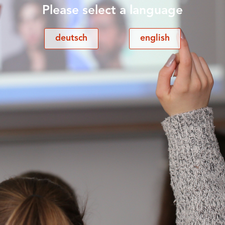
Please select a language
deutsch
english