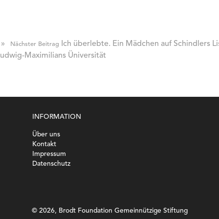
»
Ich überlebte. Ein Mädchen auf Schindlers Li
Nächster Beitrag
udwig-Maximilians Üniversität
INFORMATION
Über uns
Kontakt
Impressum
Datenschutz
©
2026, Brodt Foundation Gemeinnützige Stiftung