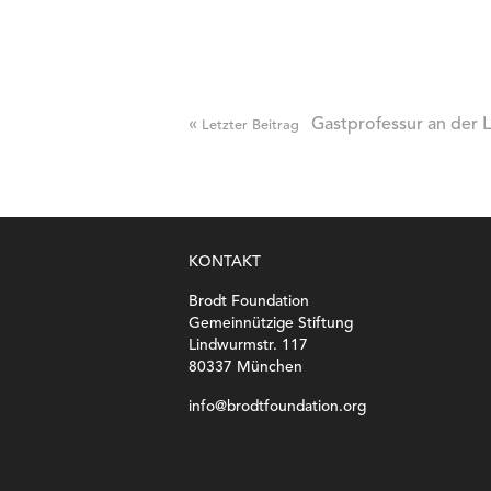
«
Gastprofessur an der L
Letzter Beitrag
KONTAKT
Brodt Foundation
Gemeinnützige Stiftung
Lindwurmstr. 117
80337 München
info@brodtfoundation.org