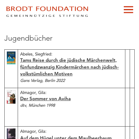
Jugendbücher
Abeles, Siegfried:
Tams Reise durch die jüdische Märchenwelt,
fünfundzwanzig Kindermärchen nach jüdisch-
volkstümlichen Motiven
Gans Verlag, Berlin 2022
Almagor, Gila:
Der Sommer von Aviha
dtv, München 1998
Almagor, Gila:
Auf dem Hügel unter dem Maulbeerbaum