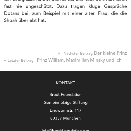
fast nie ungeschützt. Dazu tragen kluge Gespräche
Dotans bei, zum Beispiel mit einer alten Frau, die die
Shoah überlebt hat.
»
Der kleine Prinz
Nächster Beitrag
«
Prinz William, Maximilian Minsky und ich
Letzter Beitrag
KONTAKT
Brodt Foundation
Gemeinnützige Stiftung
Lindwurmstr. 117
80337 München