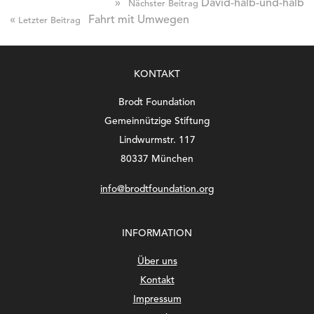
»
David-halb-und-halb
Nächster Beitrag
«
Fahrt mit Umwegen
Letzter Beitrag
KONTAKT
Brodt Foundation
Gemeinnützige Stiftung
Lindwurmstr. 117
80337 München
info@brodtfoundation.org
INFORMATION
Über uns
Kontakt
Impressum