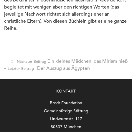
des bekannten niederländischen Illustrators Kees de Kort
begleitet mit wenigen aber den richtigen Worten (das
jeweilige Nachwort richtet sich allerdings eher an
christliche Eltern). Von diesen Büchlein gibt es eine ganze
Reihe.
»
Ein kleines Mädchen, das Miriam hieß
Nächster Beitrag
«
Der Auszug aus Ägypten
Letzter Beitrag
KONTAKT
Brodt Foundation
Gemeinnützige Stiftung
Lindwurmstr. 117
80337 München