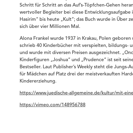
Schritt für Schritt an das Auf’s-Töpfchen-Gehen heran
wertvoller Begleiter bei diese Entwicklungsaufgabe ihr
Hasirim“ bis heute „Kult“; das Buch wurde in Über z
sich über vier Millionen Mal.
Alona Frankel wurde 1937 in Krakau, Polen geboren und
schrieb 40 Kinderbücher mit verspielten, bildungs
und wurde mit diversen Preisen ausgezeichnet. „Onc
Kinderfiguren „Joshua“ und „Prudence“ ist seit seine
Bestseller. Laut Publisher’s Weekly steht die Jungs-A
für Mädchen auf Platz drei der meistverkauften Har
Kindererziehung.
https://www.juedische-allgemeine.de/kultur/mit-eine
https://vimeo.com/148956788