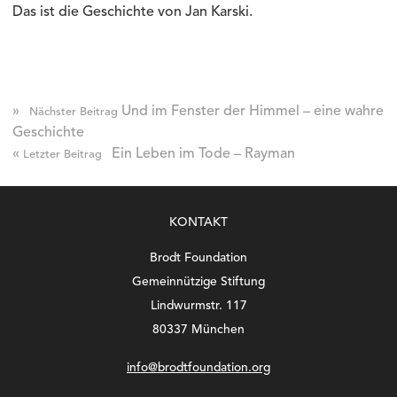
Das ist die Geschichte von Jan Karski.
»
Und im Fenster der Himmel – eine wahre
Nächster Beitrag
Geschichte
«
Ein Leben im Tode – Rayman
Letzter Beitrag
KONTAKT
Brodt Foundation
Gemeinnützige Stiftung
Lindwurmstr. 117
80337 München
info@brodtfoundation.org