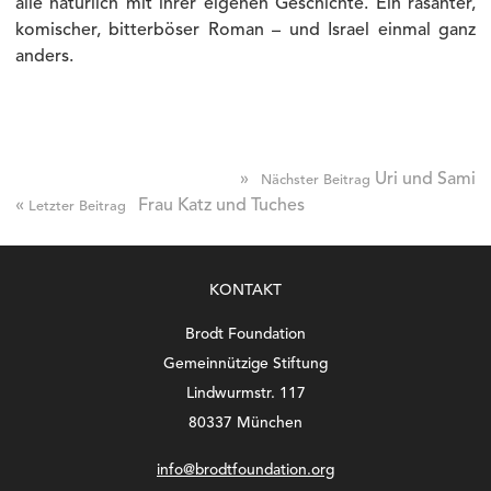
alle natürlich mit ihrer eigenen Geschichte. Ein rasanter,
komischer, bitterböser Roman – und Israel einmal ganz
anders.
»
Uri und Sami
Nächster Beitrag
«
Frau Katz und Tuches
Letzter Beitrag
KONTAKT
Brodt Foundation
Gemeinnützige Stiftung
Lindwurmstr. 117
80337 München
info@brodtfoundation.org