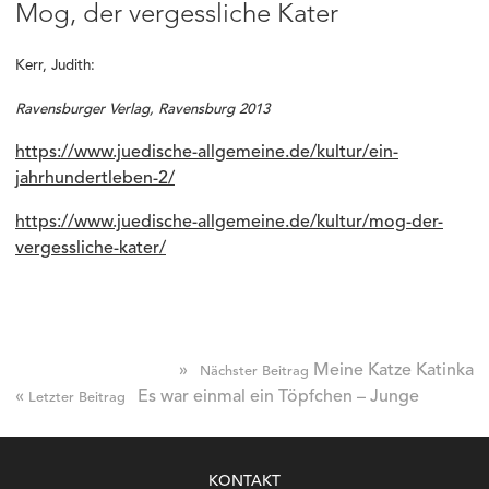
Mog, der vergessliche Kater
Kerr, Judith:
Ravensburger Verlag, Ravensburg 2013
https://www.juedische-allgemeine.de/kultur/ein-
jahrhundertleben-2/
https://www.juedische-allgemeine.de/kultur/mog-der-
vergessliche-kater/
»
Meine Katze Katinka
Nächster Beitrag
«
Es war einmal ein Töpfchen – Junge
Letzter Beitrag
KONTAKT