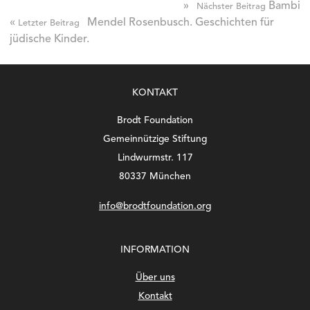
»
Bambi
Nächster Beitrag
«
Mendel Rosenbusch. Geschichten für
Letzter Beitrag
jüdische Kinder.
KONTAKT
Brodt Foundation
Gemeinnützige Stiftung
Lindwurmstr. 117
80337 München
info@brodtfoundation.org
INFORMATION
Über uns
Kontakt