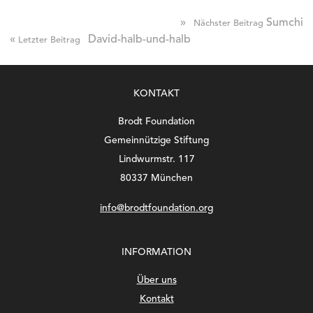
»
Sumchi
Nächster Beitrag
«
David-halb-und-halb
Letzter Beitrag
KONTAKT
Brodt Foundation
Gemeinnützige Stiftung
Lindwurmstr. 117
80337 München
info@brodtfoundation.org
INFORMATION
Über uns
Kontakt