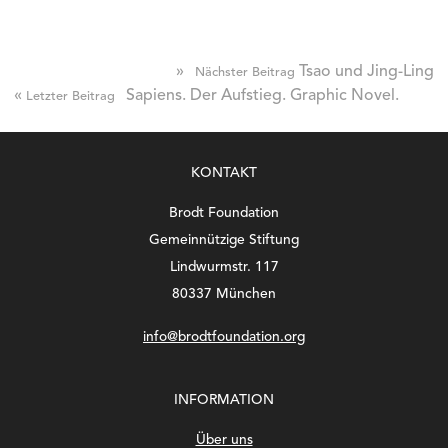
»
Tsao und Jing-Ling
Nächster Beitrag
«
Sapiens. Der Aufstieg. Graphic Novel.
Letzter Beitrag
KONTAKT
Brodt Foundation
Gemeinnützige Stiftung
Lindwurmstr. 117
80337 München
info@brodtfoundation.org
INFORMATION
Über uns