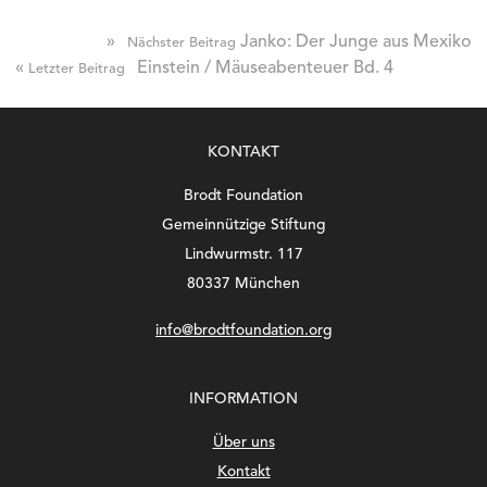
»
Janko: Der Junge aus Mexiko
Nächster Beitrag
«
Einstein / Mäuseabenteuer Bd. 4
Letzter Beitrag
KONTAKT
Brodt Foundation
Gemeinnützige Stiftung
Lindwurmstr. 117
80337 München
info@brodtfoundation.org
INFORMATION
Über uns
Kontakt