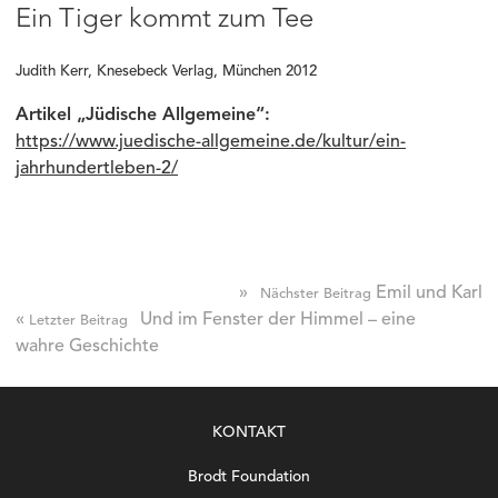
Ein Tiger kommt zum Tee
Judith Kerr, Knesebeck Verlag, München 2012
Artikel „Jüdische Allgemeine“:
https://www.juedische-allgemeine.de/kultur/ein-
jahrhundertleben-2/
»
Emil und Karl
Nächster Beitrag
«
Und im Fenster der Himmel – eine
Letzter Beitrag
wahre Geschichte
KONTAKT
Brodt Foundation