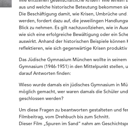
Wie entstehen gesellschaftliche Krisen? Wie wirken 
aus und welche historische Beteutung bekommen si
Die Beschäftigung damit, wie Krisen, Umbrüche un
werden, fordert dazu auf, die jeweilingen Handlung
Blick zu nehmen. Es gilt nachzuvollziehen, wie in A
wie sich eine erfolgreiche Bewältigung oder ein Sc
auswirkt. Anhand der historischen Beispiele können
reflektieren, wie sich gegenwärtige Krisen produktiv
Das Jüdische Gymnasium München wollte in seinem 
Gymnasium (1946-1951) in den Mittelpunkt stellen, 
darauf Antworten finden:
Wieso wurde damals ein jüdisches Gymnasium in Mü
möglich gemacht, wer waren damals die Schüler un
geschlossen werden?
Um diese Fragen zu beantworten gestalteten und fer
Filmbeitrag, vom Drehbuch bis zum Schnitt.
Dieser Film „Spuren im Sand“ nahm am Geschichtsp