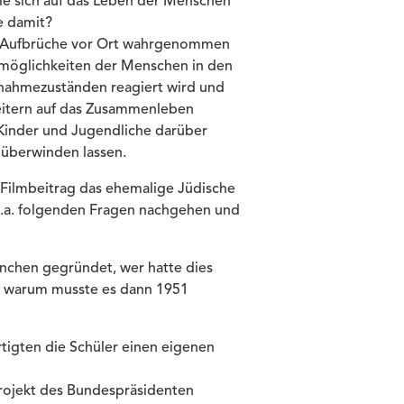
sie sich auf das Leben der Menschen
e damit?
d Aufbrüche vor Ort wahrgenommen
smöglichkeiten der Menschen in den
usnahmezuständen reagiert wird und
heitern auf das Zusammenleben
 Kinder und Jugendliche darüber
 überwinden lassen.
Filmbeitrag das ehemalige Jüdische
u.a. folgenden Fragen nachgehen und
nchen gegründet, wer hatte dies
d warum musste es dann 1951
tigten die Schüler einen eigenen
rojekt des Bundespräsidenten