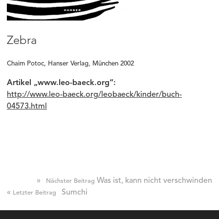
Zebra
Chaim Potoc, Hanser Verlag, München 2002
Artikel „www.leo-baeck.org“:
http://www.leo-baeck.org/leobaeck/kinder/buch-
04573.html
»
Was ist, kann nicht verschwinden
Nächster Beitrag
«
Sumchi
Letzter Beitrag