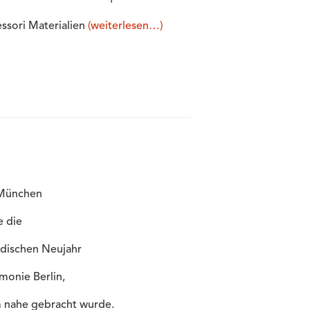
ssori Materialien
(weiterlesen…)
 München
e die
dischen Neujahr
monie Berlin,
m nahe gebracht wurde.